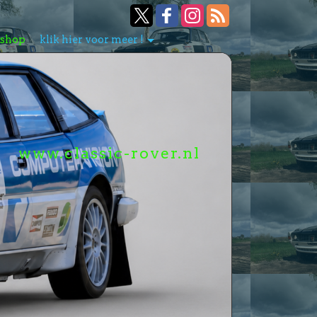
bshop
klik hier voor meer !
www.classic-rover.nl