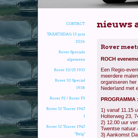
nieuws a
CONTACT
TAXATIEDAG 13 juni
2026
Rover meets
Rover Specials
ROCH eveneme
algemeen
Een Regio-event:
Rover 10/25 1931
meerdere malen
Rover 10 Special
organiseren her
Nederland met e
1938
Rover P2 / Rover P3
PROGRAMMA 
Rover 12 Tourer 1947
1) vanaf 11.15 u
Holterweg 23, 74
I
2) 12.00 uur ver
Rover 12 Tourer 1947
Twentse natuur &
"Belg"
3) Aankomst Daar