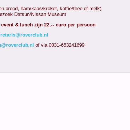
en brood, ham/kaas/kroket, koffie/thee of melk)
 bezoek Datsun/Nissan Museum
 event & lunch zijn 22,-- euro per persoon
retaris@roverclub.nl
n@roverclub.nl
of via 0031-653241699