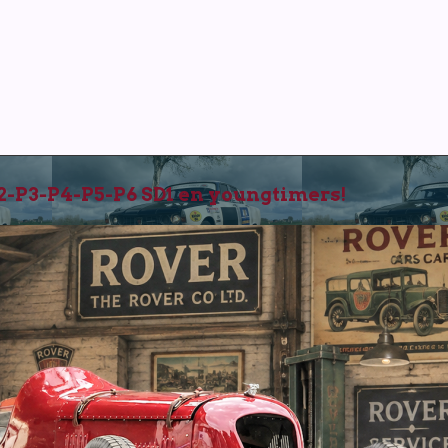
P3-P4-P5-P6 SD1 en youngtimers!