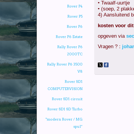
• Twaalf-uurtje
Rover P4
• (soep, 2 plakk
4) Aansluitend
Rover P5
kosten voor dit
Rover P6
opgeven via
sec
Rover P6 Estate
Vragen ? :
joha
Rally Rover P6
2000TC
Rally Rover P6 3500
V8
Rover SD1
COMPUTERVISION
Rover SD1 circuit
Rover SD1 SD Turbo
"modern Rover / MG
spul”