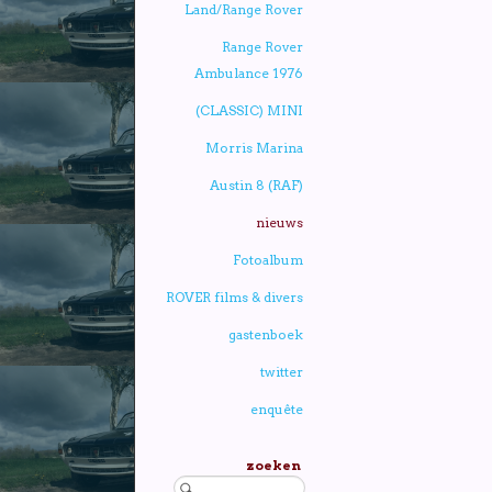
Land/Range Rover
Range Rover
Ambulance 1976
(CLASSIC) MINI
Morris Marina
Austin 8 (RAF)
nieuws
Fotoalbum
ROVER films & divers
gastenboek
twitter
enquête
zoeken