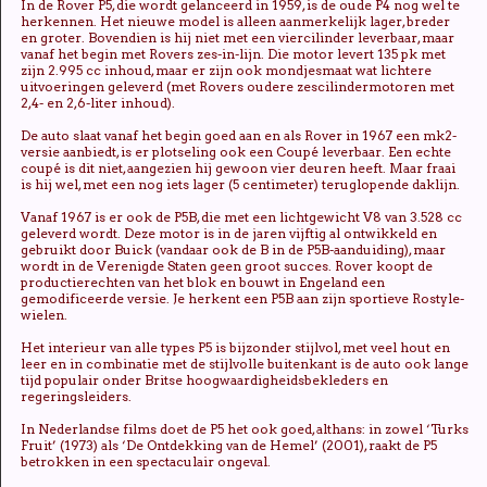
In de Rover P5, die wordt gelanceerd in 1959, is de oude P4 nog wel te
herkennen. Het nieuwe model is alleen aanmerkelijk lager, breder
en groter. Bovendien is hij niet met een viercilinder leverbaar, maar
vanaf het begin met Rovers zes-in-lijn. Die motor levert 135 pk met
zijn 2.995 cc inhoud, maar er zijn ook mondjesmaat wat lichtere
uitvoeringen geleverd (met Rovers oudere zescilindermotoren met
2,4- en 2,6-liter inhoud).
De auto slaat vanaf het begin goed aan en als Rover in 1967 een mk2-
versie aanbiedt, is er plotseling ook een Coupé leverbaar. Een echte
coupé is dit niet, aangezien hij gewoon vier deuren heeft. Maar fraai
is hij wel, met een nog iets lager (5 centimeter) teruglopende daklijn.
Vanaf 1967 is er ook de P5B, die met een lichtgewicht V8 van 3.528 cc
geleverd wordt. Deze motor is in de jaren vijftig al ontwikkeld en
gebruikt door Buick (vandaar ook de B in de P5B-aanduiding), maar
wordt in de Verenigde Staten geen groot succes. Rover koopt de
productierechten van het blok en bouwt in Engeland een
gemodificeerde versie. Je herkent een P5B aan zijn sportieve Rostyle-
wielen.
Het interieur van alle types P5 is bijzonder stijlvol, met veel hout en
leer en in combinatie met de stijlvolle buitenkant is de auto ook lange
tijd populair onder Britse hoogwaardigheidsbekleders en
regeringsleiders.
In Nederlandse films doet de P5 het ook goed, althans: in zowel ‘Turks
Fruit’ (1973) als ‘De Ontdekking van de Hemel’ (2001), raakt de P5
betrokken in een spectaculair ongeval.