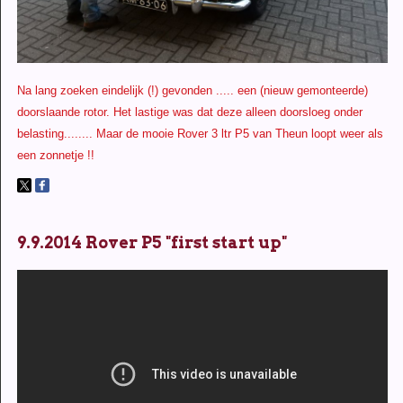
Na lang zoeken eindelijk (!) gevonden ..... een (nieuw gemonteerde)
doorslaande rotor. Het lastige was dat deze alleen doorsloeg onder
belasting........ Maar de mooie Rover 3 ltr P5 van Theun loopt weer als
een zonnetje !!
9.9.2014 Rover P5 "first start up"