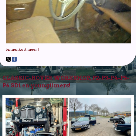
binnenkort meer !
CLASSIC-ROVER WORKSHOP, P2-P3-P4-P5-
P6 SD1 en youngtimers!