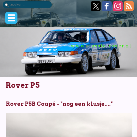
www.classic-rover.nl
Rover P5
Rover P5B Coupé - "nog een klusje...."